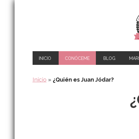
INICIO
CONÓCEME
BLOG
MARK
Inicio
»
¿Quién es Juan Jódar?
¿