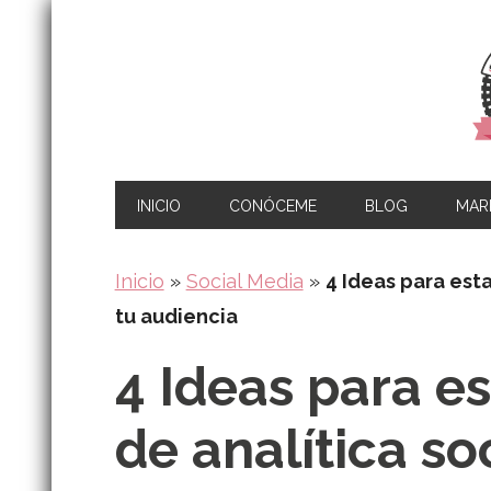
INICIO
CONÓCEME
BLOG
MARK
Inicio
»
Social Media
»
4 Ideas para est
tu audiencia
4 Ideas para es
de analítica so