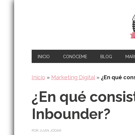
INICIO
CONÓCEME
BLOG
MARK
Inicio
»
Marketing Digital
»
¿En qué cons
¿En qué consis
Inbounder?
POR JUAN JÓDAR