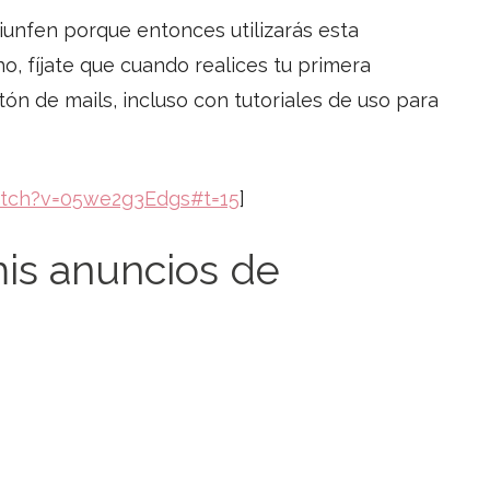
riunfen porque entonces utilizarás esta
, fíjate que cuando realices tu primera
 de mails, incluso con tutoriales de uso para
atch?v=05we2g3Edgs#t=15
]
is anuncios de