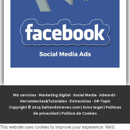
Mis servicios
·
Marketing digital
·
Social Media
·
Adwords
·
Herramientas&Tutoriales
·
Entrevistas
·
Off-Topic
Copyright © 2015
Saltandotrenes.com
|
Aviso legal
|
Políticas
de privacidad
|
Política de Cookies
This website uses cookies to improve your experience. We'll