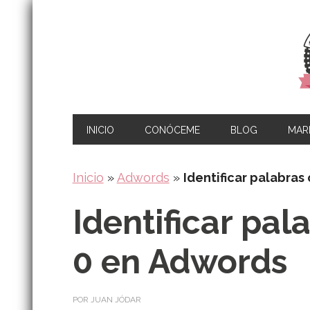
INICIO
CONÓCEME
BLOG
MARK
Inicio
»
Adwords
»
Identificar palabras
Identificar pal
0 en Adwords
POR JUAN JÓDAR