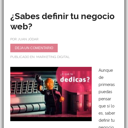
¿Sabes definir tu negocio
web?
POR JUAN JÓDAR
DEJA UN COMENTARIO
PUBLICADO EN:
MARKETING DIGITAL
Aunque
de
primeras
puedas
pensar
que sí lo
es, saber
definir tu
negocio