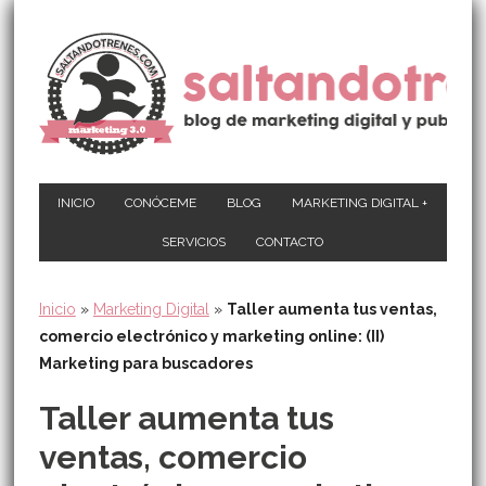
INICIO
CONÓCEME
BLOG
MARKETING DIGITAL +
SERVICIOS
CONTACTO
Inicio
»
Marketing Digital
»
Taller aumenta tus ventas,
comercio electrónico y marketing online: (II)
Marketing para buscadores
Taller aumenta tus
ventas, comercio